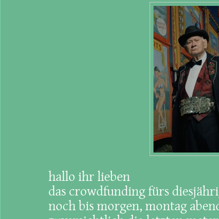
hallo ihr lieben
das crowdfunding fürs diesjähr
noch bis morgen, montag abend