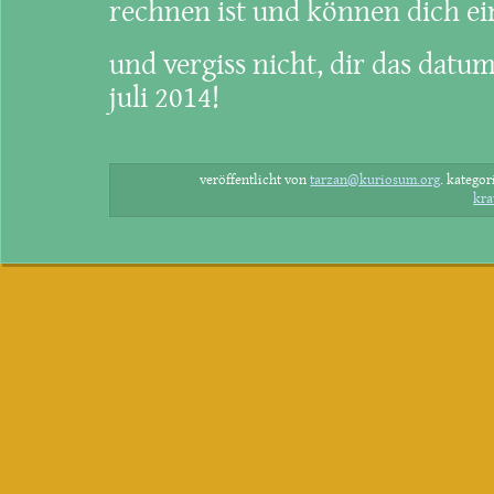
rechnen ist und können dich ei
und vergiss nicht, dir das datum
juli 2014!
veröffentlicht von
tarzan@kuriosum.org
.
kategor
kra